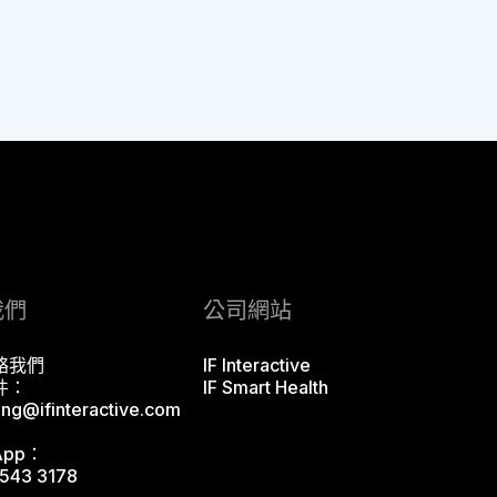
我們
公司網站
絡我們
IF Interactive
件：
IF Smart Health
ing@ifinteractive.com
App：
543 3178