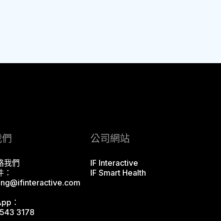
我們
公司網站
絡我們
IF Interactive
件：
IF Smart Health
ing@ifinteractive.com
App：
543 3178